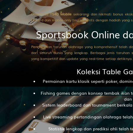
Download
TS4D Mobile
sekarang dan nikmati bonus eksklu
reward dan mobile-only tournaments dengan hadiah yang s
Sportsbook Online d
Pengalaman taruhan olahraga yang komprehensif telah dis
dari seluruh dunia yang lengkap. Berbagai jenis taruhan 
yang kompetitif dan update yang real-time setiap detiknya.
Koleksi Table G
Permainan kartu klasik seperti poker, domin
Fishing games dengan konsep tembak ikan 
dan
Sistem leaderboard dan tournament berkala 
Live streaming pertandingan olahraga telah
Statistik lengkap dan prediksi ahli tel