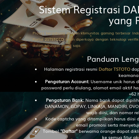
Sistem Registrasi 
yang 
Proses bergabung dengan komunitas gaming terbesar Indo
Portal
21TSTOTO
telah diperkaya dengan teknologi veri
dalam hitungan menit saja.
Panduan Leng
Halaman registrasi resmi
Daftar TSTOTO
dap
keamanan
Pengaturan Account:
Username unik harus d
password perlu diulang, alamat email aktif 
+62 
Pengaturan Bank:
Nama bank dapat dipilih 
DANAMON, GOPAY, LINKAJA, MANDIRI, OVO, 
wajib diisi, dan nomor r
Kode captcha yang ditampilkan harus diisi
email promosi serta menyetuj
Tombol
"Daftar"
berwarna orange dapat dikli
ke semua fitur ak