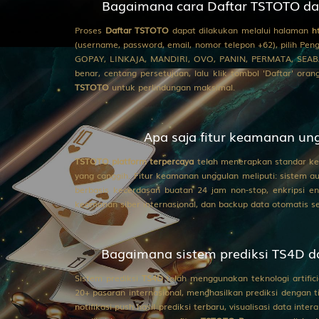
Bagaimana cara Daftar TSTOTO dan
Proses
Daftar TSTOTO
dapat dilakukan melalui halaman
h
(username, password, email, nomor telepon +62), pilih P
GOPAY, LINKAJA, MANDIRI, OVO, PANIN, PERMATA, SEABAN
benar, centang persetujuan, lalu klik tombol 'Daftar' ora
TSTOTO
untuk perlindungan maksimal.
Apa saja fitur keamanan un
TSTOTO platform terpercaya
telah menerapkan standar kea
yang canggih. Fitur keamanan unggulan meliputi: sistem aut
berbasis kecerdasan buatan 24 jam non-stop, enkripsi e
keamanan siber internasional, dan backup data otomatis s
Bagaimana sistem prediksi TS4D d
Sistem prediksi
TS4D
telah menggunakan teknologi artificia
20+ pasaran internasional, menghasilkan prediksi dengan t
notifikasi push hasil prediksi terbaru, visualisasi data inte