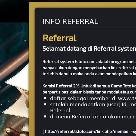
INFO REFERRAL
Referral
Selamat datang di Referral syst
Referral system tstoto.com adalah program pe
hanya cukup dengan menyebarkan link referra
terlebih dahulu maka anda akan mendapatkan ke
Komisi Referral 2% Untuk di semua Game Toto ko
berpartisipasi dalam bisnis tanpa modal atau 
daftar sebagai member di www.t
setelah mendapatkan [user] Id, m
Referral
di menu Referral anda akan menem
( http://referral.tstoto.com/link.php?member=xy