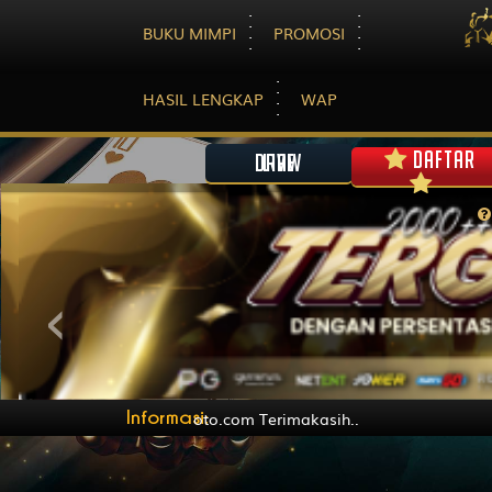
BUKU MIMPI
PROMOSI
HASIL LENGKAP
WAP
DAFTAR
LIVE DRAW
<
Informasi:
makasih..