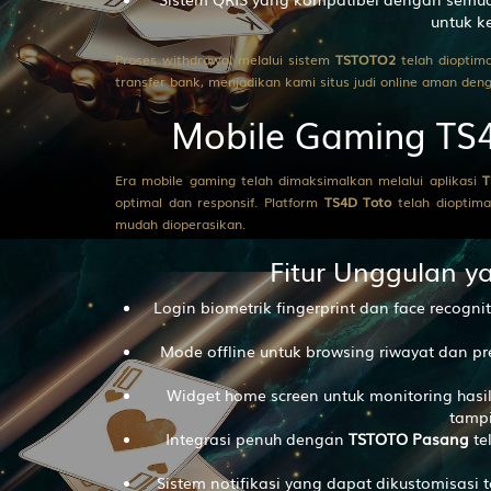
untuk 
Proses withdrawal melalui sistem
TSTOTO2
telah dioptim
transfer bank, menjadikan kami situs judi online aman deng
Mobile Gaming TS
Era mobile gaming telah dimaksimalkan melalui aplikasi
T
optimal dan responsif. Platform
TS4D Toto
telah dioptima
mudah dioperasikan.
Fitur Unggulan 
Login biometrik fingerprint dan face recogn
Mode offline untuk browsing riwayat dan pr
Widget home screen untuk monitoring hasil 
tamp
Integrasi penuh dengan
TSTOTO Pasang
te
Sistem notifikasi yang dapat dikustomisasi 