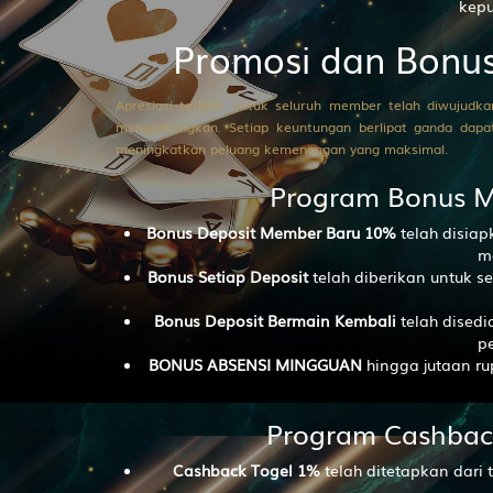
kepu
Promosi dan Bonus
Apresiasi terbaik untuk seluruh member telah diwujudk
menguntungkan. Setiap keuntungan berlipat ganda dapat
meningkatkan peluang kemenangan yang maksimal.
Program Bonus M
Bonus Deposit Member Baru 10%
telah disia
m
Bonus Setiap Deposit
telah diberikan untuk s
Bonus Deposit Bermain Kembali
telah dised
pe
BONUS ABSENSI MINGGUAN
hingga jutaan ru
Program Cashbac
Cashback Togel 1%
telah ditetapkan dari 