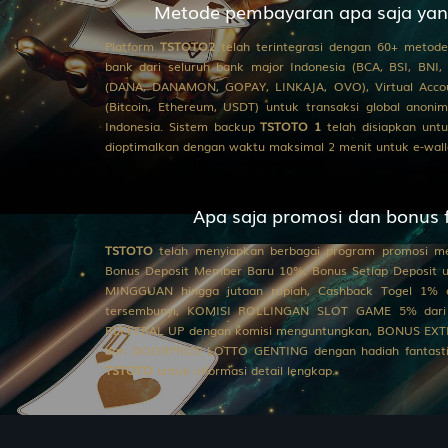
Metode pembayaran apa saja yang
Platform
TSTOTO2
telah terintegrasi dengan 60+ metode 
bank dari seluruh bank major Indonesia (BCA, BSI, BNI
(DANA, DANAMON, GOPAY, LINKAJA, OVO), Virtual Accoun
(Bitcoin, Ethereum, USDT) untuk transaksi global anon
Indonesia. Sistem backup
TSTOTO 1
telah disiapkan unt
dioptimalkan dengan waktu maksimal 2 menit untuk e-walle
Apa saja promosi dan bonus 
TSTOTO
telah menyiapkan berbagai program promosi me
Bonus Deposit Member Baru 10%, Bonus Setiap Deposit u
MINGGUAN hingga jutaan rupiah, Cashback Togel 1% d
tersembunyi, KOMISI ROLLINGAN SLOT GAME 5% dari
REFFERAL UP dengan komisi menguntungkan, BONUS EX
dan DOORPRIZE LOTTO GENTING dengan hadiah fantasti
TSTOTO
untuk informasi detail lengkap.